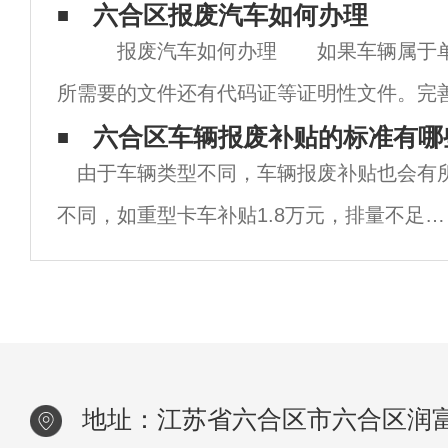
合区二手车市场的日益成熟，六合区二手车
六合区报废汽车如何办理
报废汽车如何办理 如果车辆属于单
越高。1：六合区二手车市场现状随着经济
所需要的文件还有代码证等证明性文件。完
多
以为汽车报废的申报办理过程提供巨大的助
六合区车辆报废补贴的标准有哪
由于车辆类型不同，车辆报废补贴也会有
报废需要的车主切忌不可马虎。 在准备
不同，如重型卡车补贴1.8万元，排量不足
6000元；此外，报废车辆一般排放超标。三
以上未进行年检的车辆，六合区报废车回收
详细介绍相关内容。一、车辆报废补贴标准
地址：江苏省六合区市六合区润富